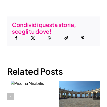
Condividi questa storia,
scegli tu dove!
Related Posts
na
lis
Catacomb
Ercolano
di San