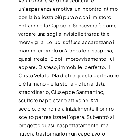
Velato non è solo una scultura: è
un’esperienza emotiva, un incontro intimo
CONTATTI
con la bellezza più pura e con il mistero.
Entrare nella Cappella Sansevero è come
varcare una soglia invisibile tra realtà e
meraviglia. Le luci soffuse accarezzano il
marmo, creando un’atmosfera sospesa,
quasi irreale. E poi, improvvisamente, lui
appare. Disteso, immobile, perfetto. Il
Cristo Velato. Ma dietro questa perfezione
c’è la mano – e la storia – di un artista
straordinario, Giuseppe Sanmartino,
scultore napoletano attivo nel XVIII
secolo, che non era inizialmente il primo
scelto per realizzare l’opera. Subentrò al
progetto quasi inaspettatamente, ma
riuscì a trasformarlo in un capolavoro