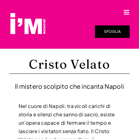
Salta
al
Togg
contenuto
Navi
HOME
SFOGLIA
SFOGLIA LA RIVISTA
Cristo Velato
I’M ONLINE
DISTRIBUZIONE
Il mistero scolpito che incanta Napoli
RASSEGNA STAMPA
Nel cuore di Napoli, tra vicoli carichi di
storia e silenzi che sanno di sacro, esiste
VIDEO
un’opera capace di fermare il tempo e
lasciare i visitatori senza fiato. Il Cristo
CHI SIAMO