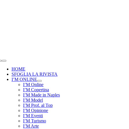
Salta
al
contenuto
Toggle
Navigation
HOME
SFOGLIA LA RIVISTA
I’M ONLINE
I’M Online
I’M Copertina
I’M Made in Naples
I’M Model
I’M Prof. al Top
I’M Opinione
I’M Eventi
I’M Turismo
I’M Arte