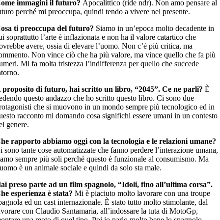
ome immagini il futuro?
Apocalittico (ride ndr). Non amo pensare al
uturo perché mi preoccupa, quindi tendo a vivere nel presente.
osa ti preoccupa del futuro?
Siamo in un’epoca molto decadente in
ui soprattutto l’arte è inflazionata e non ha il valore catartico che
ovrebbe avere, ossia di elevare l’uomo. Non c’è più critica, ma
ommento. Non vince ciò che ha più valore, ma vince quello che fa più
umeri. Mi fa molta tristezza l’indifferenza per quello che succede
ntorno.
 proposito di futuro, hai scritto un libro, “2045”. Ce ne parli?
È
edendo questo andazzo che ho scritto questo libro. Ci sono due
rotagonisti che si muovono in un mondo sempre più tecnologico ed in
uesto racconto mi domando cosa significhi essere umani in un contesto
el genere.
he rapporto abbiamo oggi con la tecnologia e le relazioni umane?
i sono tante cose automatizzate che fanno perdere l’interazione umana,
iamo sempre più soli perché questo è funzionale al consumismo. Ma
’uomo è un animale sociale e quindi da solo sta male.
ai preso parte ad un film spagnolo, “Idoli, fino all’ultima corsa”.
he esperienza è stata?
Mi è piaciuto molto lavorare con una troupe
pagnola ed un cast internazionale. È stato tutto molto stimolante, dal
avorare con Claudio Santamaria, all’indossare la tuta di MotoGp,
ontare una moto di quel tipo. Poi io parlo molto bene lo spagnolo.