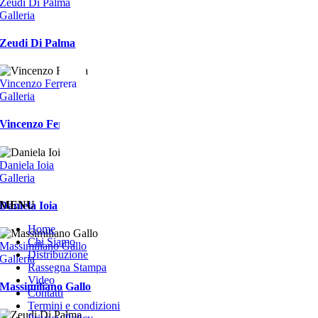
Zeudi Di Palma
Galleria
Zeudi Di Palma
Vincenzo Ferrera
Galleria
Vincenzo Ferrera
Daniela Ioia
Galleria
MENU
Daniela Ioia
Home
Chi Siamo
Massimiliano Gallo
Distribuzione
Galleria
Rassegna Stampa
Video
Massimiliano Gallo
Contatti
Termini e condizioni