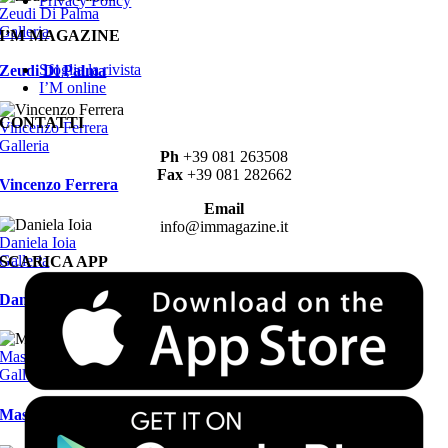
Privacy Policy
Zeudi Di Palma
Galleria
I’M MAGAZINE
Sfoglia la rivista
Zeudi Di Palma
I’M online
CONTATTI
Vincenzo Ferrera
Galleria
Ph
+39 081 263508
Fax
+39 081 282662
Vincenzo Ferrera
Email
info@immagazine.it
Daniela Ioia
Galleria
SCARICA APP
Daniela Ioia
Massimiliano Gallo
Galleria
Massimiliano Gallo