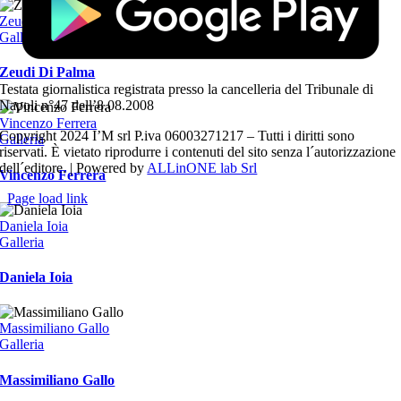
Zeudi Di Palma
Galleria
Zeudi Di Palma
Testata giornalistica registrata presso la cancelleria del Tribunale di
Napoli n°47 dell’8.08.2008
Vincenzo Ferrera
Copyright 2024 I’M srl P.iva 06003271217 – Tutti i diritti sono
Galleria
riservati. È vietato riprodurre i contenuti del sito senza l´autorizzazione
dell´editore. | Powered by
ALLinONE lab Srl
Vincenzo Ferrera
Page load link
Torna
Daniela Ioia
in
Galleria
cima
Daniela Ioia
Massimiliano Gallo
Galleria
Massimiliano Gallo