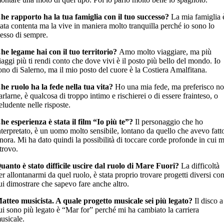
he rapporto ha la tua famiglia con il tuo successo?
La mia famiglia 
tata contenta ma la vive in maniera molto tranquilla perché io sono lo
tesso di sempre.
he legame hai con il tuo territorio?
Amo molto viaggiare, ma più
iaggi più ti rendi conto che dove vivi è il posto più bello del mondo. Io
ono di Salerno, ma il mio posto del cuore è la Costiera Amalfitana.
he ruolo ha la fede nella tua vita?
Ho una mia fede, ma preferisco n
arlarne, è qualcosa di troppo intimo e rischierei o di essere frainteso, o
eludente nelle risposte.
he esperienza è stata il film “Io più te”?
Il personaggio che ho
nterpretato, è un uomo molto sensibile, lontano da quello che avevo fatt
inora. Mi ha dato quindi la possibilità di toccare corde profonde in cui m
itrovo.
uanto è stato difficile uscire dal ruolo di Mare Fuori?
La difficoltà
er allontanarmi da quel ruolo, è stata proprio trovare progetti diversi co
ui dimostrare che sapevo fare anche altro.
atteo musicista. A quale progetto musicale sei più legato?
Il disco a
ui sono più legato è “Mar for” perché mi ha cambiato la carriera
usicale.