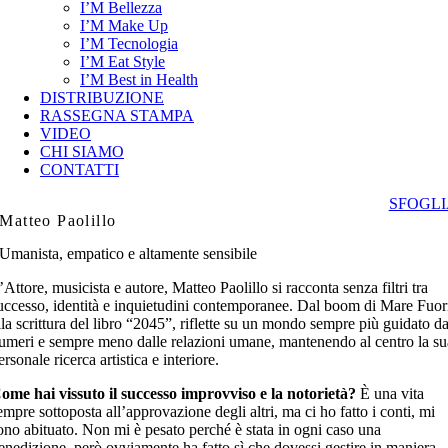
I’M Bellezza
I’M Make Up
I’M Tecnologia
I’M Eat Style
I’M Best in Health
DISTRIBUZIONE
RASSEGNA STAMPA
VIDEO
CHI SIAMO
CONTATTI
SFOGLI
Matteo Paolillo
Umanista, empatico e altamente sensibile
’Attore, musicista e autore, Matteo Paolillo si racconta senza filtri tra
uccesso, identità e inquietudini contemporanee. Dal boom di Mare Fuor
lla scrittura del libro “2045”, riflette su un mondo sempre più guidato da
umeri e sempre meno dalle relazioni umane, mantenendo al centro la su
ersonale ricerca artistica e interiore.
ome hai vissuto il successo improvviso e la notorietà?
È una vita
empre sottoposta all’approvazione degli altri, ma ci ho fatto i conti, mi
ono abituato. Non mi è pesato perché è stata in ogni caso una
enedizione, però ovviamente ha fatto sì che dovessi gestire in maniera