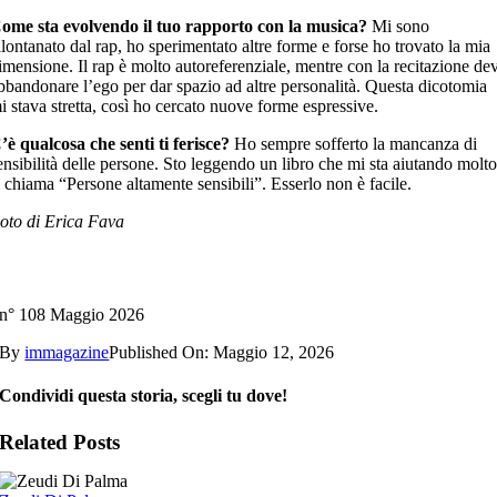
ome sta evolvendo il tuo rapporto con la musica?
Mi sono
llontanato dal rap, ho sperimentato altre forme e forse ho trovato la mia
imensione. Il rap è molto autoreferenziale, mentre con la recitazione de
bbandonare l’ego per dar spazio ad altre personalità. Questa dicotomia
i stava stretta, così ho cercato nuove forme espressive.
’è qualcosa che senti ti ferisce?
Ho sempre sofferto la mancanza di
ensibilità delle persone. Sto leggendo un libro che mi sta aiutando molto
i chiama “Persone altamente sensibili”. Esserlo non è facile.
oto di Erica Fava
n° 108 Maggio 2026
By
immagazine
Published On: Maggio 12, 2026
Condividi questa storia, scegli tu dove!
Related Posts