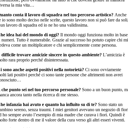
iversa la mia vita…
uanto conta il lavoro di squadra nel tuo percorso artistico?
Anche
e io sono molto deciso nelle scelte, questo lavoro non si può fare da soli
 un lavoro di squadra ed io ne ho una validissima.
he idea hai del mondo di oggi?
Il mondo oggi funziona molto in base
i numeri. Tutto è numerabile. Grazie al successo ho potuto capire chi m
edeva come un moltiplicatore e chi semplicemente come persona.
 difficile trovare amicizie sincere in questo ambiente?
L’amicizia è
olto rara proprio perché disinteressata.
i sono anche aspetti positivi nella notorietà?
Ci sono ovviamente
olti lati positivi perché ci sono tante persone che altrimenti non avrei
onosciuto…
 che punto sei nel tuo percorso personale?
Sono a un buon punto, m
anca ancora tanto nella ricerca di me stesso.
he infanzia hai avuto e quanto ha influito su di te?
Sono stato un
ambino sereno, senza traumi. I miei genitori avevano un negozio di fior
d ho sempre avuto l’esempio di mia madre che curava i fiori. Quindi è
olto forte dentro di me il valore della cura verso gli altri esseri viventi.