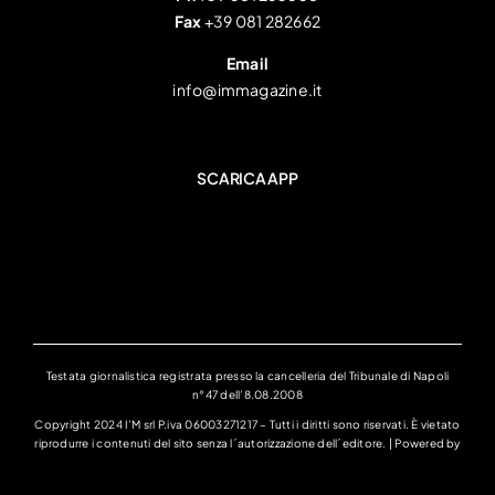
Fax
+39 081 282662
Email
info@immagazine.it
SCARICA APP
Testata giornalistica registrata presso la cancelleria del Tribunale di Napoli
n°47 dell’8.08.2008
Copyright 2024 I’M srl P.iva 06003271217 – Tutti i diritti sono riservati. È vietato
riprodurre i contenuti del sito senza l´autorizzazione dell´editore. | Powered by
ALLinONE lab Srl