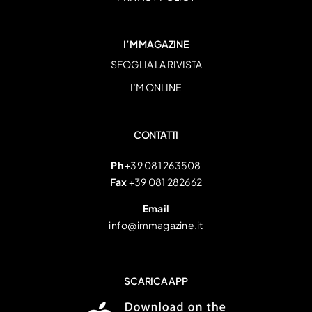
I’M MAGAZINE
SFOGLIA LA RIVISTA
I’M ONLINE
CONTATTI
Ph
+39 081 263508
Fax
+39 081 282662
Email
info@immagazine.it
SCARICA APP