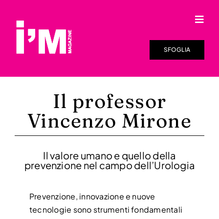
Salta
al
Togg
contenuto
Navi
HOME
SFOGLIA
SFOGLIA LA RIVISTA
Il professor
I’M ONLINE
Vincenzo Mirone
DISTRIBUZIONE
RASSEGNA STAMPA
Il valore umano e quello della
prevenzione nel campo dell’Urologia
VIDEO
Prevenzione, innovazione e nuove
CHI SIAMO
tecnologie sono strumenti fondamentali