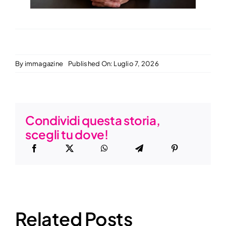
By
immagazine
Published On: Luglio 7, 2026
Condividi questa storia,
scegli tu dove!
Il Prof.
Francesco
Giovanni
Related Posts
Corcione: È
Esposito,