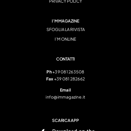
PRIVACY POLICY
I’M MAGAZINE
SFOGLIA LA RIVISTA
I’M ONLINE
CONTATTI
Ph
+39 081 263508
Fax
+39 081 282662
Email
info@immagazine.it
SCARICA APP