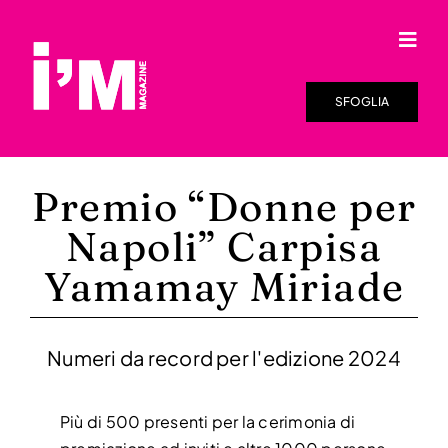
Salta
al
Togg
contenuto
Navi
HOME
SFOGLIA
SFOGLIA LA RIVISTA
Premio “Donne per
I’M ONLINE
Napoli” Carpisa
DISTRIBUZIONE
Yamamay Miriade
RASSEGNA STAMPA
Numeri da record per l'edizione 2024
VIDEO
Più di 500 presenti per la cerimonia di
CHI SIAMO