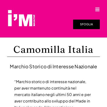
Salta
al
Togg
contenuto
Navi
HOME
SFOGLIA
SFOGLIA LA RIVISTA
Camomilla Italia
I’M ONLINE
DISTRIBUZIONE
Marchio Storico di Interesse Nazionale
RASSEGNA STAMPA
“Marchio storico di interesse nazionale,
per aver mantenuto continuità nel
VIDEO
mercato italiano negli ultimi 50 anni e per
aver contribuito allo sviluppo del Made in
CHI SIAMO