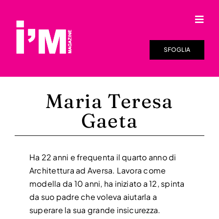
Salta
al
Togg
contenuto
Navi
HOME
SFOGLIA
SFOGLIA LA RIVISTA
Maria Teresa
I’M ONLINE
Gaeta
DISTRIBUZIONE
RASSEGNA STAMPA
Ha 22 anni e frequenta il quarto anno di
Architettura ad Aversa. Lavora come
VIDEO
modella da 10 anni, ha iniziato a 12, spinta
da suo padre che voleva aiutarla a
CHI SIAMO
superare la sua grande insicurezza.