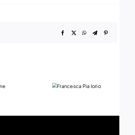
Francesca
Ant
Pia Iorio
Le