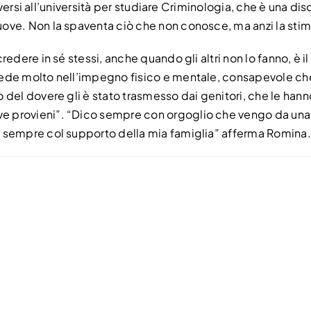
riversi all’università per studiare Criminologia, che è una d
ove. Non la spaventa ciò che non conosce, ma anzi la stim
edere in sé stessi, anche quando gli altri non lo fanno, è il
ede molto nell’impegno fisico e mentale, consapevole che p
 del dovere gli è stato trasmesso dai genitori, che le hann
provieni”. “Dico sempre con orgoglio che vengo da una fam
, sempre col supporto della mia famiglia” afferma Romina.