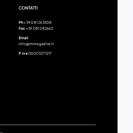
CONTATTI
Ph
+39 081 263508
Fax
+39 081 282662
Email
info@immagazine.it
P.iva
06003271217