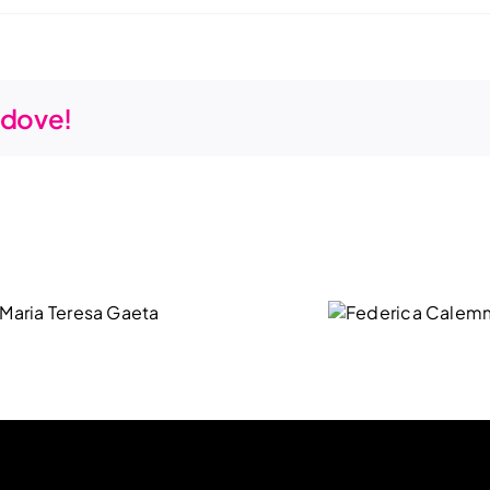
u dove!
Federica
Calemme