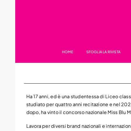
Salta
al
contenuto
HOME
SFOGLIA LA RIVISTA
Ha 17 anni, ed è una studentessa di Liceo clas
studiato per quattro anni recitazione e nel 202
dopo, ha vinto il concorso nazionale Miss Blu M
Lavora per diversi brand nazionali e internazion