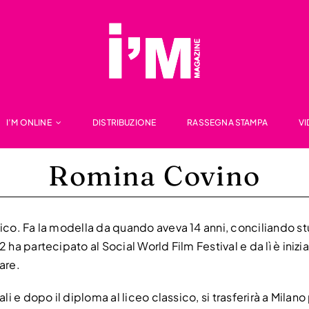
I’M ONLINE
DISTRIBUZIONE
RASSEGNA STAMPA
V
Romina Covino
sico. Fa la modella da quando aveva 14 anni, conciliando s
2 ha partecipato al Social World Film Festival e da lì è ini
are.
ali e dopo il diploma al liceo classico, si trasferirà a Mila