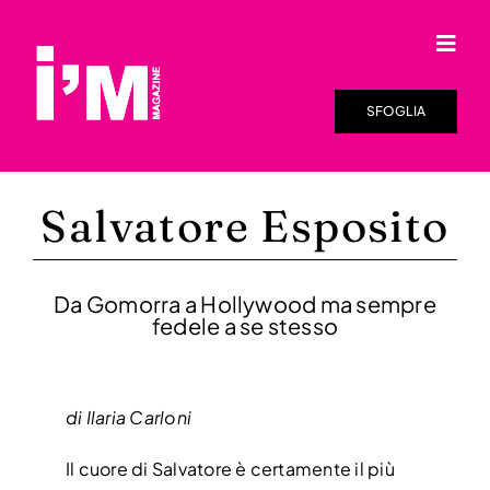
Salta
al
Togg
contenuto
Navi
HOME
SFOGLIA
SFOGLIA LA RIVISTA
Salvatore Esposito
I’M ONLINE
DISTRIBUZIONE
Da Gomorra a Hollywood ma sempre
fedele a se stesso
RASSEGNA STAMPA
VIDEO
di Ilaria Carloni
CHI SIAMO
Il cuore di Salvatore è certamente il più