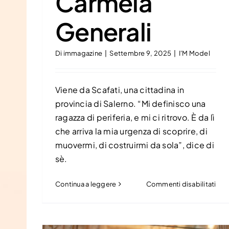
Carmela
Generali
Di
immagazine
|
Settembre 9, 2025
|
I'M Model
Viene da Scafati, una cittadina in
provincia di Salerno. “Mi definisco una
ragazza di periferia, e mi ci ritrovo. È da lì
che arriva la mia urgenza di scoprire, di
muovermi, di costruirmi da sola”, dice di
sè.
su
Continua a leggere
Commenti disabilitati
Car
Gen