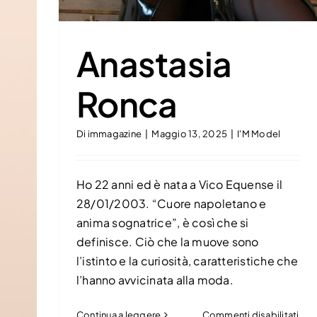
Anastasia
Ronca
Di
immagazine
|
Maggio 13, 2025
|
I'M Model
Ho 22 anni ed è nata a Vico Equense il
28/01/2003. “Cuore napoletano e
anima sognatrice”, è così che si
definisce. Ciò che la muove sono
l’istinto e la curiosità, caratteristiche che
l’hanno avvicinata alla moda.
su
Continua a leggere
Commenti disabilitati