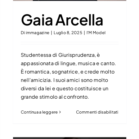
Gaia Arcella
Di
immagazine
|
Luglio 8, 2025
|
I'M Model
Studentessa di Giurisprudenza, è
appassionata di lingue, musica e canto.
È romantica, sognatrice, e crede molto
nell’amicizia. I suoi amici sono molto
diversi da lei e questo costituisce un
grande stimolo al confronto.
su
Continua a leggere
Commenti disabilitati
Gaia
Arcella