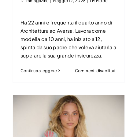
Di
immagazine
|
Maggio 12, 2026
|
I'M Model
Ha 22 anni e frequenta il quarto anno di
Architettura ad Aversa. Lavora come
modella da 10 anni, ha iniziato a 12,
spinta da suo padre che voleva aiutarla a
superare la sua grande insicurezza.
su
Continua a leggere
Commenti disabilitati
Maria
Teresa
onia
Gaeta
go