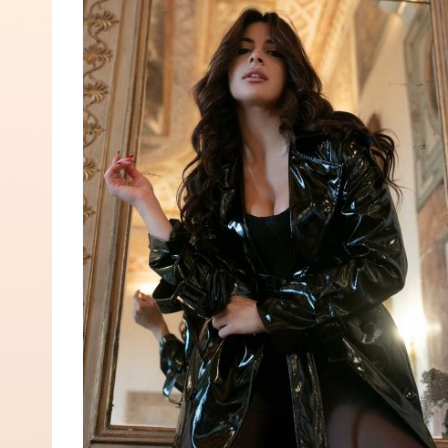
Gaia Arcella
I'M Model