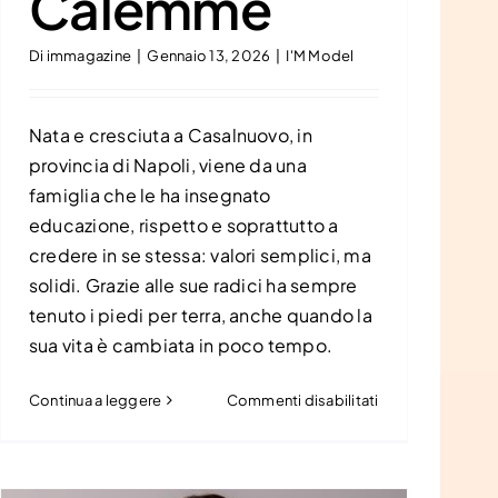
Calemme
Di
immagazine
|
Gennaio 13, 2026
|
I'M Model
Nata e cresciuta a Casalnuovo, in
provincia di Napoli, viene da una
famiglia che le ha insegnato
educazione, rispetto e soprattutto a
credere in se stessa: valori semplici, ma
solidi. Grazie alle sue radici ha sempre
tenuto i piedi per terra, anche quando la
sua vita è cambiata in poco tempo.
su
Continua a leggere
Commenti disabilitati
Federica
Calemme