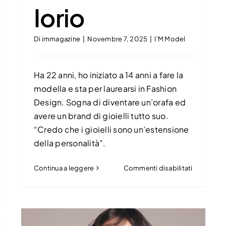
Iorio
Di
immagazine
|
Novembre 7, 2025
|
I'M Model
Ha 22 anni, ho iniziato a 14 anni a fare la
modella e sta per laurearsi in Fashion
Design. Sogna di diventare un’orafa ed
avere un brand di gioielli tutto suo.
“Credo che i gioielli sono un’estensione
della personalità”.
su
Continua a leggere
Commenti disabilitati
Francesca
Pia
mela
Iorio
erali