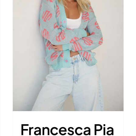
Federica Calemme
I'M Model
Francesca Pia