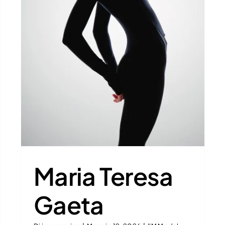
Romina Covino
I'M Model
Maria Teresa
Gaeta