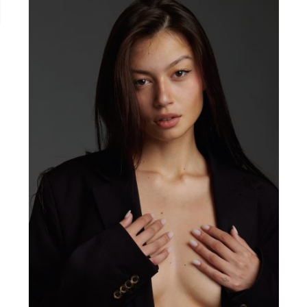
stasia
ca