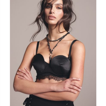
Martina Alfano
I'M Model