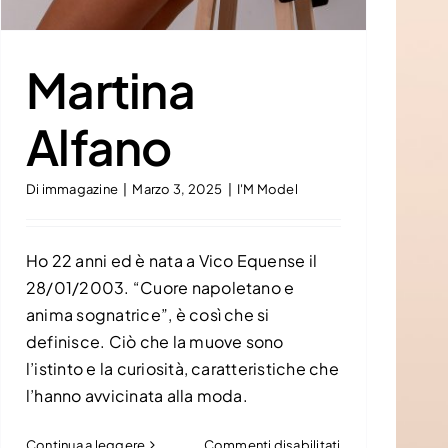
Martina
Alfano
Di
immagazine
|
Marzo 3, 2025
|
I'M Model
Ho 22 anni ed è nata a Vico Equense il
28/01/2003. “Cuore napoletano e
anima sognatrice”, è così che si
definisce. Ciò che la muove sono
l’istinto e la curiosità, caratteristiche che
l’hanno avvicinata alla moda.
su
Continua a leggere
Commenti disabilitati