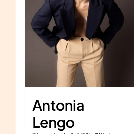
Maria Teresa Gaeta
I'M Model
Antonia
Lengo