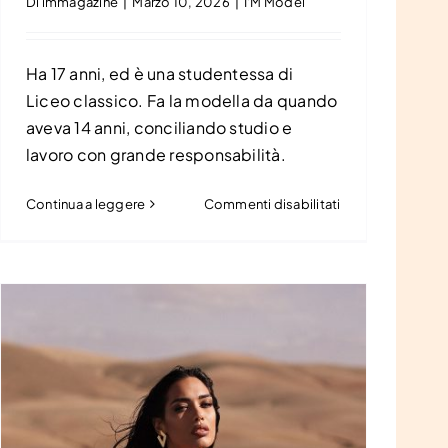
Di
immagazine
|
Marzo 10, 2026
|
I'M Model
Ha 17 anni, ed è una studentessa di
Liceo classico. Fa la modella da quando
aveva 14 anni, conciliando studio e
lavoro con grande responsabilità.
su
Continua a leggere
Commenti disabilitati
Romina
Covino