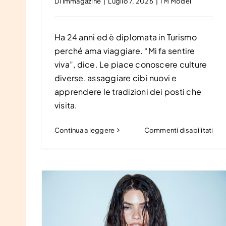
Di
immagazine
|
Luglio 7, 2026
|
I'M Model
Ha 24 anni ed è diplomata in Turismo
perché ama viaggiare. “Mi fa sentire
viva”, dice. Le piace conoscere culture
diverse, assaggiare cibi nuovi e
apprendere le tradizioni dei posti che
visita.
su
Continua a leggere
Commenti disabilitati
Ant
Len