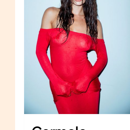
Francesca Pia Iorio
I'M Model