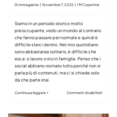
Di
immagazine
|
Novembre 7, 2025
|
I'M Copertina
Siamo in un periodo storico molto
preoccupante, vedo un mondo al contrario
che fanno passare per normale e quindi è
difficile starci dentro. Nel mio quotidiano
sono abbastanza solitario, è difficile che
esca: o lavoro o sto in famiglia. Penso che i
social abbiano rovinato tutto perché non si
parla più di contenuti, ma ci si chiede solo
da che parte stai.
su
Continua a leggere
Commenti disabilitati
Massimil
Gallo